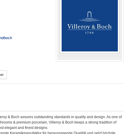
andboch
er
eroy & Boch assures outstanding standards in quality and design. As one of
throoms & premium porcelain, Villeroy & Boch keeps a strong tradition of
st elegant and finest designs.
führende Keramikmanufaktur für herausragende Qualität und setzt höchste