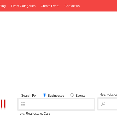
Blog
Event Categories
Create Event
Contact us
Near
(city, 
Search For
Businesses
Events
e.g. Real estate, Cars