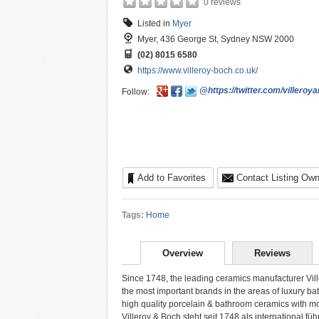
0 reviews
Listed in
Myer
Myer, 436 George St, Sydney NSW 2000
(02) 8015 6580
https://www.villeroy-boch.co.uk/
@https://twitter.com/villeroy
Follow:
Add to Favorites
Contact Listing Own
Tags:
Home
Overview
Reviews
Since 1748, the leading ceramics manufacturer Vill
the most important brands in the areas of luxury ba
high quality porcelain & bathroom ceramics with mo
Villeroy & Boch steht seit 1748 als international 