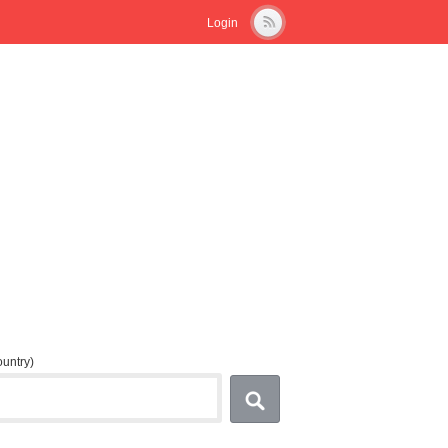
Login
country)